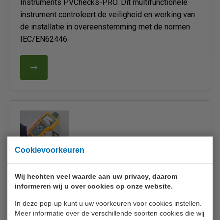
Instruments PVChecks-PRO. Dit multifunctionele
instrument controleert de veiligheid en werking van
de installatie in overeenstemming met de normen
IEC/EN62446.
Cookievoorkeuren
25.07.2023
Wij hechten veel waarde aan uw privacy, daarom
Fluke kabelzoekers
informeren wij u over cookies op onze website.
In deze pop-up kunt u uw voorkeuren voor cookies instellen.
EURO-INDEX introduceert met de Fluke 2052 en
Meer informatie over de verschillende soorten cookies die wij
2062 twee nieuwe kabelzoekers. Deze