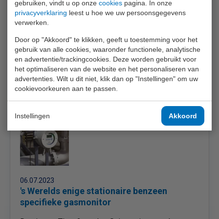
gebruiken, vindt u op onze
cookies
pagina. In onze
instrumenten zijn geschikt voor het in kaart brengen
privacyverklaring
leest u hoe we uw persoonsgegevens
van een elektrische installatie, het vinden van
verwerken.
kabelbreuken en kortsluitingen en het identificeren
Door op "Akkoord" te klikken, geeft u toestemming voor het
van zekeringen, automaten en stroomonderbrekers.
gebruik van alle cookies, waaronder functionele, analytische
en advertentie/trackingcookies. Deze worden gebruikt voor
het optimaliseren van de website en het personaliseren van
advertenties. Wilt u dit niet, klik dan op "Instellingen" om uw
cookievoorkeuren aan te passen.
Instellingen
Akkoord
06.07.2023
's Werelds enige stationaire benzeen
specifieke gasmonitor