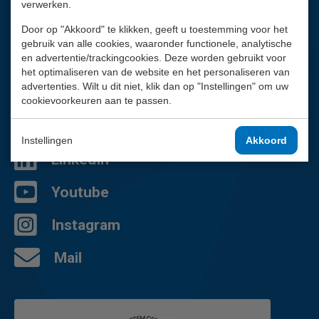
verwerken.
Door op "Akkoord" te klikken, geeft u toestemming voor het
Vragen?
gebruik van alle cookies, waaronder functionele, analytische
Wij helpen je graag.
en advertentie/trackingcookies. Deze worden gebruikt voor
het optimaliseren van de website en het personaliseren van
02 - 757 92 44
advertenties. Wilt u dit niet, klik dan op "Instellingen" om uw
Contactpagina
cookievoorkeuren aan te passen.
Facebook
Instellingen
Akkoord
LinkedIn
Youtube
Instagram
Mail