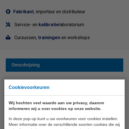
Fabrikant
, importeur en distributeur
Service- en
kalibratie
laboratorium
Cursussen,
trainingen
en workshops
Omschrijving
De veiligheidsgroep A103 is een overdrukbeveiliging voor
Cookievoorkeuren
warmwaterbereiders met 3/4" aansluiting. De groep bevat
een veiligheidsventiel, een terugslagklep en een
Wij hechten veel waarde aan uw privacy, daarom
afsluitkraan en werd goedgekeurd door BELGAQUA.
informeren wij u over cookies op onze website.
In deze pop-up kunt u uw voorkeuren voor cookies instellen.
Optionele accessoire
Bestelnr.
Meer informatie over de verschillende soorten cookies die wij