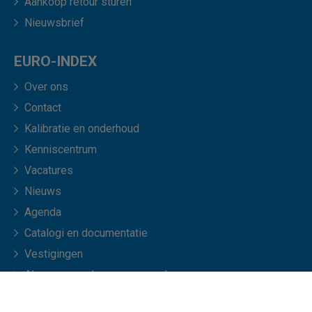
Aankoop retour sturen
Nieuwsbrief
EURO-INDEX
Over ons
Contact
Kalibratie en onderhoud
Kenniscentrum
Vacatures
Nieuws
Agenda
Catalogi en documentatie
Vestigingen
Algemene verkoopvoorwaarden
Veelgestelde vragen