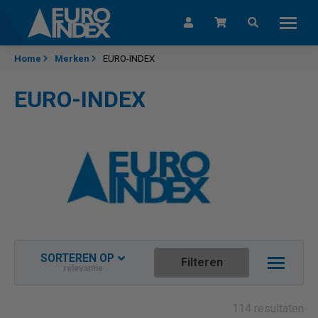
Skip to content
Home
Merken
EURO-INDEX
EURO-INDEX
SORTEREN OP
Filteren
relevantie
Relevantie
Nieuwste aflopend
114 resultaten