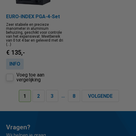
EURO-INDEX PGA-4-Set
Zeer stabiele en precieze
manometer in aluminium
behuizing, geschikt voor controle
van het expansievat. Meetbereik
van 0 tot 4 bar en geleverd met dri
(...)
€ 135,-
INFO
Voeg toe aan
vergelijking
…
1
2
3
8
VOLGENDE
Vragen?
Wij helpen je graag.