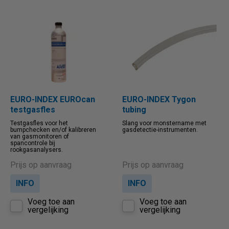
Naam oplopend
Naam aflopend
Prijs oplopend
Prijs aflopend
EURO-INDEX EUROcan
EURO-INDEX Tygon
testgasfles
tubing
Testgasfles voor het
Slang voor monstername met
bumpchecken en/of kalibreren
gasdetectie-instrumenten.
van gasmonitoren of
spancontrole bij
rookgasanalysers.
Prijs op aanvraag
Prijs op aanvraag
INFO
INFO
Voeg toe aan
Voeg toe aan
vergelijking
vergelijking