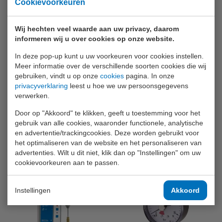
Cookievoorkeuren
Wij hechten veel waarde aan uw privacy, daarom
informeren wij u over cookies op onze website.
EURO-INDEX
EURO-INDEX Pneumofix
TankControl 10
type 2
In deze pop-up kunt u uw voorkeuren voor cookies instellen.
Universele hydrostatische
Montageset om pneumatische
Meer informatie over de verschillende soorten cookies die wij
inhoudsmeter voor stookolie,
inhoudsmeters aan te sluiten op
gebruiken, vindt u op onze
cookies
pagina. In onze
(bio)diesel en water met
een tank d.m.v. een PVC of
numerieke en grafische weergave
koperen leiding. De Pneumofix
privacyverklaring
leest u hoe we uw persoonsgegevens
van het verbruik (historie),
heeft een lengte van 20 meter,
reikwijdt (...)
een (...)
verwerken.
€ 833,-
€ 42,-
Door op "Akkoord" te klikken, geeft u toestemming voor het
gebruik van alle cookies, waaronder functionele, analytische
INFO
INFO
en advertentie/trackingcookies. Deze worden gebruikt voor
het optimaliseren van de website en het personaliseren van
Voeg toe aan
Voeg toe aan
vergelijking
vergelijking
advertenties. Wilt u dit niet, klik dan op "Instellingen" om uw
cookievoorkeuren aan te passen.
Instellingen
Akkoord