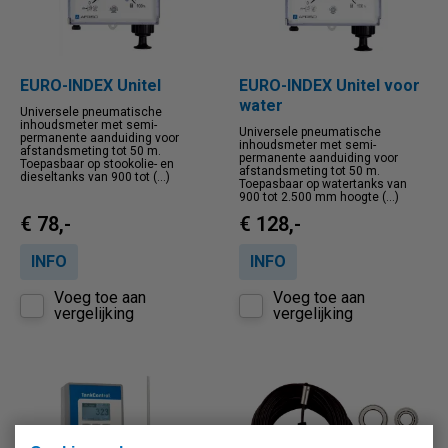
EURO-INDEX Unitel
EURO-INDEX Unitel voor
water
Universele pneumatische
inhoudsmeter met semi-
Universele pneumatische
permanente aanduiding voor
inhoudsmeter met semi-
afstandsmeting tot 50 m.
permanente aanduiding voor
Toepasbaar op stookolie- en
afstandsmeting tot 50 m.
dieseltanks van 900 tot (...)
Toepasbaar op watertanks van
900 tot 2.500 mm hoogte (...)
€ 78,-
€ 128,-
INFO
INFO
Voeg toe aan
Voeg toe aan
vergelijking
vergelijking