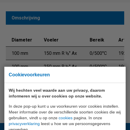
Omschrijving
Diameter
Voeler
Bereik
Art.n
100 mm
150 mm R ½" Ax
0/500°C
1923
100 mm
250 mm R ½" Ax
0/500°C
1925
Cookievoorkeuren
Wij hechten veel waarde aan uw privacy, daarom
informeren wij u over cookies op onze website.
In deze pop-up kunt u uw voorkeuren voor cookies instellen.
Meer informatie over de verschillende soorten cookies die wij
gebruiken, vindt u op onze
cookies
pagina. In onze
privacyverklaring
leest u hoe we uw persoonsgegevens
verwerken.