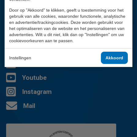
Vragen?
Door op "Akkoord" te klikken, geeft u toestemming voor het
gebruik van alle cookies, waaronder functionele, analytische
Wij helpen je graag.
en advertentie/trackingcookies. Deze worden gebruikt voor
het optimaliseren van de website en het personaliseren van
02 - 757 92 44
advertenties. Wilt u dit niet, klik dan op "Instellingen" om uw
Contactpagina
cookievoorkeuren aan te passen.
Facebook
Instellingen
Akkoord
LinkedIn
Youtube
Instagram
Mail