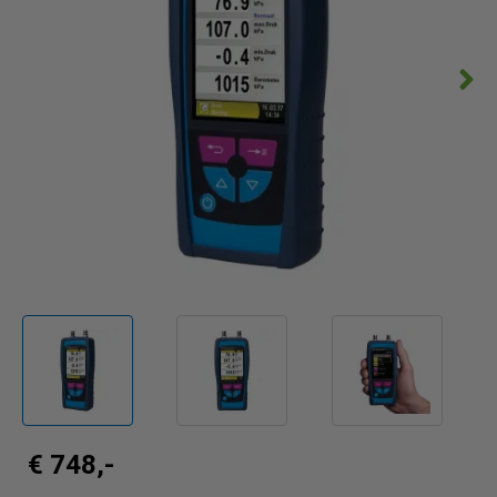
€ 748,-