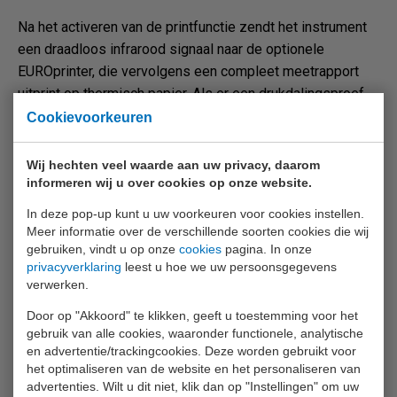
Na het activeren van de printfunctie zendt het instrument
een draadloos infrarood signaal naar de optionele
EUROprinter, die vervolgens een compleet meetrapport
uitprint op thermisch papier. Als er een drukdalingsproef
werd uitgevoerd, wordt de gemeten waarde hiervan
Cookievoorkeuren
opgenomen in het meetrapport.
Wij hechten veel waarde aan uw privacy, daarom
Firmware update
informeren wij u over cookies op onze website.
Als EURO-INDEX nieuwe functies ontwikkelt of bestaande
In deze pop-up kunt u uw voorkeuren voor cookies instellen.
functionaliteit verbetert voor de S4680 ST, dan zijn deze
Meer informatie over de verschillende soorten cookies die wij
voor de gebruiker GRATIS te downloaden.
gebruiken, vindt u op onze
cookies
pagina. In onze
Klik hier voor de nieuwste firmware van dit instrument
privacyverklaring
leest u hoe we uw persoonsgegevens
verwerken.
Database Memory
Door op "Akkoord" te klikken, geeft u toestemming voor het
Database Memory is een functie die beschikbaar is voor
gebruik van alle cookies, waaronder functionele, analytische
®
BLAUWE LIJN instrumenten met Bluetooth
Smart
en advertentie/trackingcookies. Deze worden gebruikt voor
communicatie, waaronder de Multilyzer STe
het optimaliseren van de website en het personaliseren van
advertenties. Wilt u dit niet, klik dan op "Instellingen" om uw
serviceanalyser, Bluelyzer ST rookgasmeter, S4600 ST-