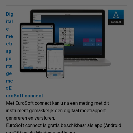
Dig
ital
e
me
etr
ap
po
rta
ge
me
t E
uroSoft connect
Met EuroSoft connect kan u na een meting met dit
instrument gemakkelijk een digitaal meetrapport
genereren en versturen.
EuroSoft connect is gratis beschikbaar als app (Android
en iOS) en als Windows software.