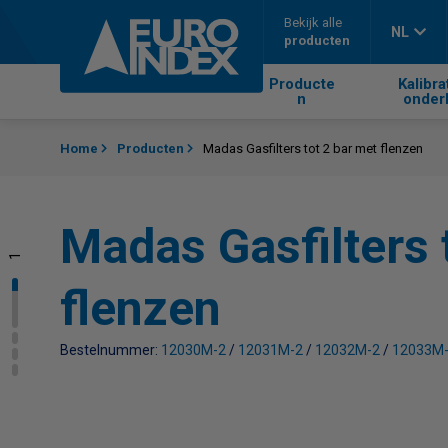
Skip to content
Bekijk alle
NL
producten
Producte
Kalibra
n
onder
Home
Producten
Madas Gasfilters tot 2 bar met flenzen
Madas Gasfilters 
1
2
3
4
flenzen
Bestelnummer:
12030M-2
/
12031M-2
/
12032M-2
/
12033M