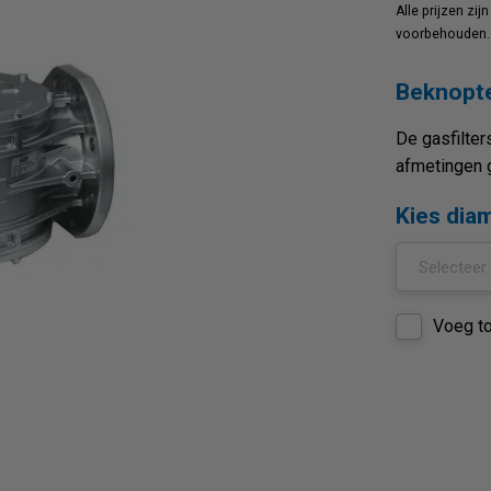
Alle prijzen zij
voorbehouden.
Beknopte
De gasfilters
afmetingen 
Kies dia
Voeg to