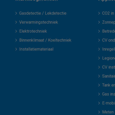
Gasdetectie / Lekdetectie
CO2 in 
Verwarmingstechniek
Zonnep
Elektrotechniek
Betred
Binnenklimaat / Koeltechniek
CV ond
Installatiemateriaal
Inrege
Legione
CV inst
Sanitair
Tank en
Gas ins
E-mobil
Meten