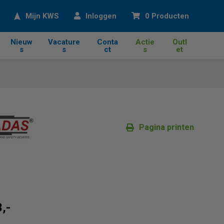
eken
Mijn KWS
Inloggen
0 Producten
Nieuw
Vacature
Conta
Actie
Outl
s
s
ct
s
et
Pagina printen
,-