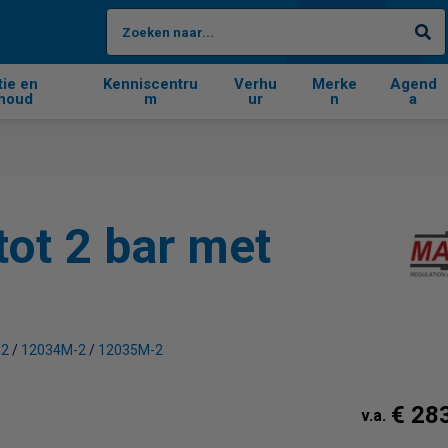
Zo
tie en
Kenniscentru
Verhu
Merke
Agend
houd
m
ur
n
a
tot 2 bar met
-2
/
12034M-2
/
12035M-2
€ 283
v.a.