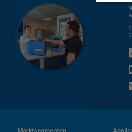
W
0
C
Marktsegmenten
Applic