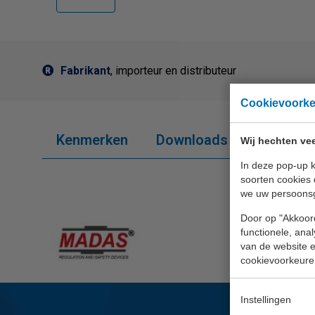
Fabrikant
, importeur en distributeur
Cookievoork
Kenmerken
Downloads
Wij hechten vee
In deze pop-up k
soorten cookies 
we uw persoons
Door op "Akkoord
functionele, ana
van de website en
cookievoorkeure
Instellingen