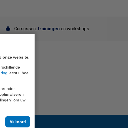
Cursussen,
trainingen
en workshops
p onze website.
rschillende
aring
leest u hoe
waaronder
 optimaliseren
ellingen" om uw
Akkoord