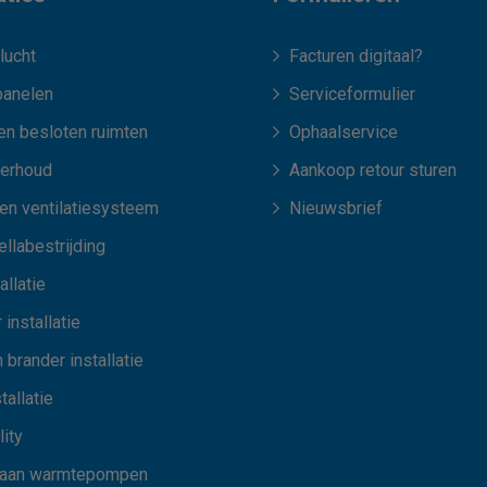
lucht
Facturen digitaal?
anelen
Serviceformulier
en besloten ruimten
Ophaalservice
erhoud
Aankoop retour sturen
len ventilatiesysteem
Nieuwsbrief
llabestrijding
allatie
 installatie
 brander installatie
tallatie
ity
 aan warmtepompen