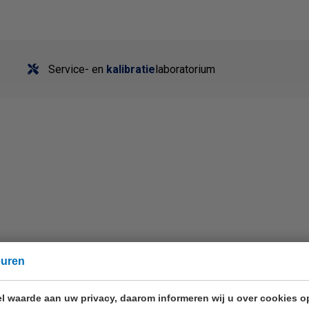
Service- en
kalibratie
laboratorium
euren
l waarde aan uw privacy, daarom informeren wij u over cookies o