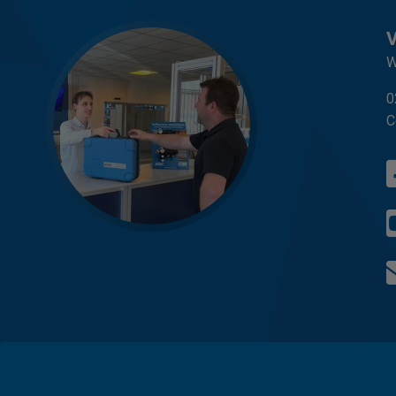
W
0
C