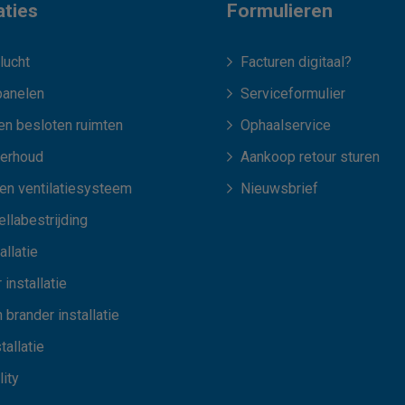
aties
Formulieren
lucht
Facturen digitaal?
anelen
Serviceformulier
en besloten ruimten
Ophaalservice
erhoud
Aankoop retour sturen
len ventilatiesysteem
Nieuwsbrief
llabestrijding
allatie
 installatie
 brander installatie
tallatie
ity