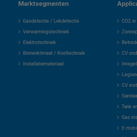
Marktsegmenten
Applic
Gasdetectie / Lekdetectie
CO2 in 
Verwarmingstechniek
Zonnep
Elektrotechniek
Betred
Binnenklimaat / Koeltechniek
CV ond
Installatiemateriaal
Inrege
Legione
CV inst
Sanitair
Tank en
Gas ins
E-mobil