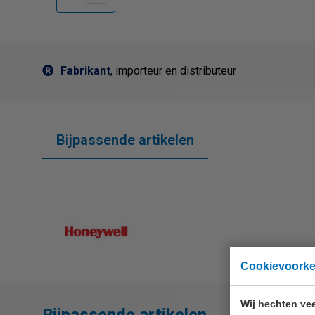
Fabrikant
, importeur en distributeur
Bijpassende artikelen
Cookievoork
Wij hechten vee
Bijpassende artikelen