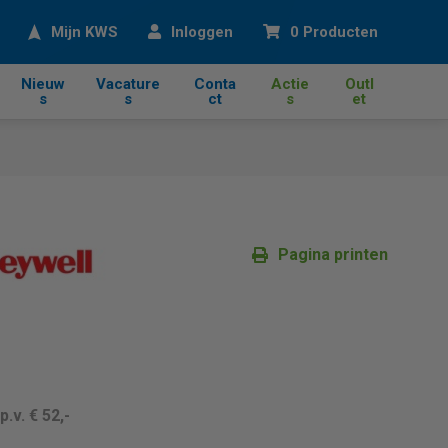
eken
Mijn KWS
Inloggen
0 Producten
Nieuw
Vacature
Conta
Actie
Outl
s
s
ct
s
et
Pagina printen
.p.v. € 52,-