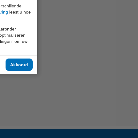
rschillende
aring
leest u hoe
waaronder
 optimaliseren
ellingen" om uw
Akkoord