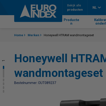
Skip to content
Bekijk alle
NL
producten
Producte
Kalibra
n
onder
Home
Merken
Honeywell HTRAM wandmontageset
Honeywell HTRA
1
2
3
4
5
wandmontageset
Bestelnummer: OUT089237