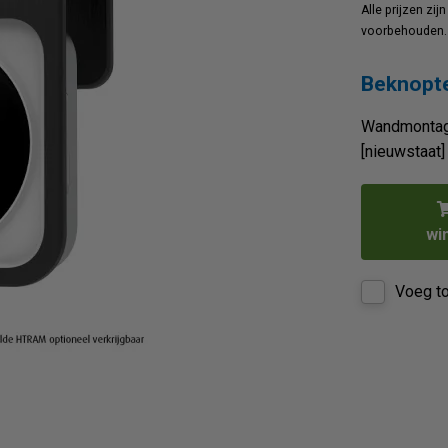
Alle prijzen zij
voorbehouden.
Beknopte
Wandmontage
[nieuwstaat]
wi
Voeg to