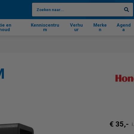
Zo
tie en
Kenniscentru
Verhu
Merke
Agend
houd
m
ur
n
a
M
€ 35,-
i