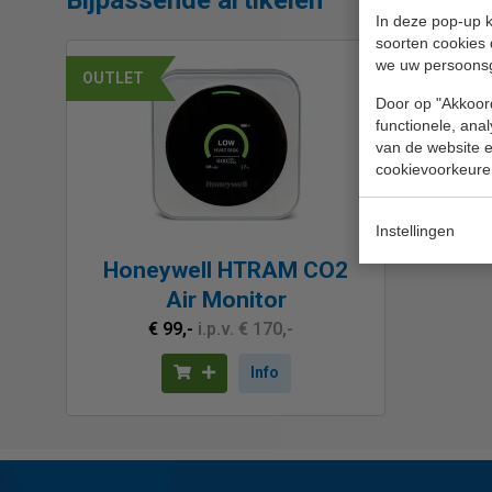
In deze pop-up k
soorten cookies 
we uw persoons
OUTLET
Door op "Akkoord
functionele, ana
van de website en
cookievoorkeure
Instellingen
Honeywell HTRAM CO2
Air Monitor
€ 99,-
i.p.v. € 170,-
Info