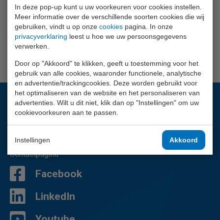
In deze pop-up kunt u uw voorkeuren voor cookies instellen.
€ 6,15
Meer informatie over de verschillende soorten cookies die wij
gebruiken, vindt u op onze
cookies
pagina. In onze
privacyverklaring
leest u hoe we uw persoonsgegevens
verwerken.
Info
Door op "Akkoord" te klikken, geeft u toestemming voor het
gebruik van alle cookies, waaronder functionele, analytische
en advertentie/trackingcookies. Deze worden gebruikt voor
het optimaliseren van de website en het personaliseren van
advertenties. Wilt u dit niet, klik dan op "Instellingen" om uw
Vragen?
cookievoorkeuren aan te passen.
Wij helpen je graag.
Instellingen
Akkoord
02 - 757 92 44
Contactpagina
Facebook
LinkedIn
Youtube