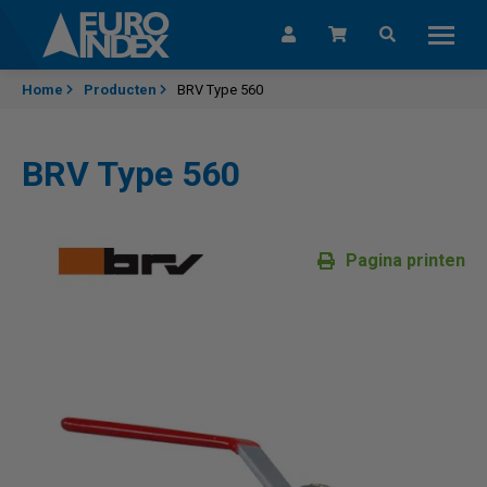
Skip to content
Home
Producten
BRV Type 560
BRV Type 560
Pagina printen