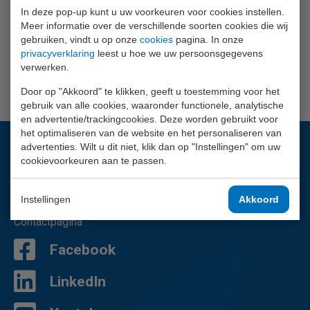
In deze pop-up kunt u uw voorkeuren voor cookies instellen.
R 5/4"
80
17
120
67
Meer informatie over de verschillende soorten cookies die wij
gebruiken, vindt u op onze
cookies
pagina. In onze
privacyverklaring
leest u hoe we uw persoonsgegevens
verwerken.
Door op "Akkoord" te klikken, geeft u toestemming voor het
gebruik van alle cookies, waaronder functionele, analytische
en advertentie/trackingcookies. Deze worden gebruikt voor
het optimaliseren van de website en het personaliseren van
advertenties. Wilt u dit niet, klik dan op "Instellingen" om uw
Vragen?
cookievoorkeuren aan te passen.
Wij helpen je graag.
Instellingen
Akkoord
02 - 757 92 44
Contactpagina
Facebook
LinkedIn