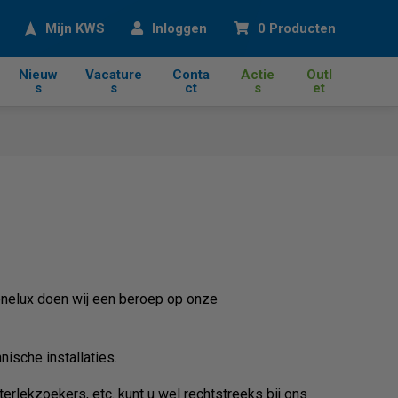
eken
Mijn KWS
Inloggen
0 Producten
Nieuw
Vacature
Conta
Actie
Outl
s
s
ct
s
et
Benelux doen wij een beroep op onze
ische installaties.
rlekzoekers, etc. kunt u wel rechtstreeks bij ons