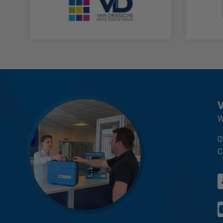
W
0
C