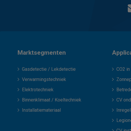
Marktsegmenten
Applic
Gasdetectie / Lekdetectie
CO2 in 
Verwarmingstechniek
Zonnep
Elektrotechniek
Betred
Binnenklimaat / Koeltechniek
CV ond
Installatiemateriaal
Inrege
Legione
CV inst