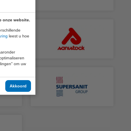
p onze website.
rschillende
aring
leest u hoe
waaronder
 optimaliseren
ellingen" om uw
Akkoord