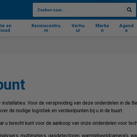
Zo
tie en
Kenniscentru
Verhu
Merke
Agend
houd
m
ur
n
a
punt
 installaties. Voor de verspreiding van deze onderdelen in de 
ver de nodige logistiek en verdeelpunten bij u in de buurt.
ar u terecht kunt voor de aankoop van onze onderdelen voor techn
alysers, multimeters, gasdetectoren, warmtebeeldcamera’s, wate