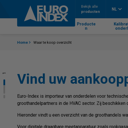
Skip to content
Bekijk alle
NL
producten
Producte
Kalibra
n
onder
Home
Waar te koop overzicht
Vind uw aankoop
1
2
Euro-Index is importeur van onderdelen voor technische
groothandelpartners in de HVAC sector. Zij beschikken o
Hieronder vindt u een overzicht van de groothandels wa
Voor digitale draagbare meetapparatuur zoals rookgasan