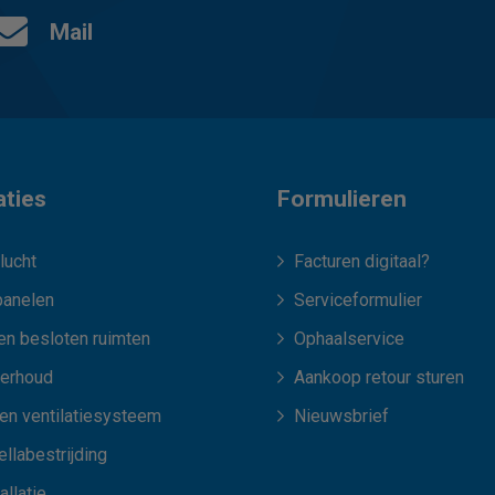
Mail
aties
Formulieren
lucht
Facturen digitaal?
anelen
Serviceformulier
en besloten ruimten
Ophaalservice
erhoud
Aankoop retour sturen
len ventilatiesysteem
Nieuwsbrief
llabestrijding
allatie