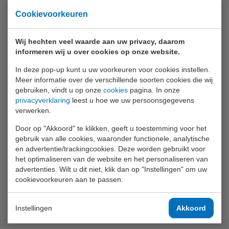
PT400 touchscreen-pen
Cookievoorkeuren
C2006 optische USB-kabel met downloadbare
software
Downloadbare handleiding
Wij hechten veel waarde aan uw privacy, daarom
informeren wij u over cookies op onze website.
Snelstart-handleiding
VA500 kunststof draagkoffer
In deze pop-up kunt u uw voorkeuren voor cookies instellen.
KIT799 meetsnoerenset
Meer informatie over de verschillende soorten cookies die wij
gebruiken, vindt u op onze
cookies
pagina. In onze
Set van 6 oplaadbare batterijen
privacyverklaring
leest u hoe we uw persoonsgegevens
Batterijlader
verwerken.
Fabrieksrapport
Door op "Akkoord" te klikken, geeft u toestemming voor het
gebruik van alle cookies, waaronder functionele, analytische
en advertentie/trackingcookies. Deze worden gebruikt voor
het optimaliseren van de website en het personaliseren van
advertenties. Wilt u dit niet, klik dan op "Instellingen" om uw
cookievoorkeuren aan te passen.
Instellingen
Akkoord