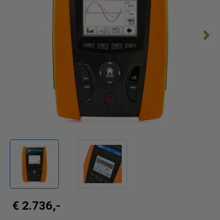
€ 2.736,-