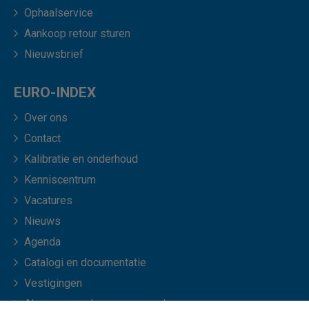
Ophaalservice
Aankoop retour sturen
Nieuwsbrief
EURO-INDEX
Over ons
Contact
Kalibratie en onderhoud
Kenniscentrum
Vacatures
Nieuws
Agenda
Catalogi en documentatie
Vestigingen
Algemene verkoopvoorwaarden