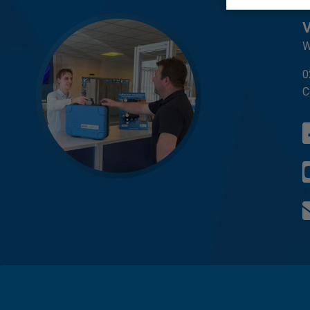
W
0
C