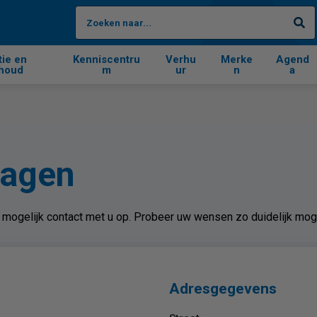
Zo
tie en
Kenniscentru
Verhu
Merke
Agend
houd
m
ur
n
a
ragen
mogelijk contact met u op. Probeer uw wensen zo duidelijk moge
Adresgegevens