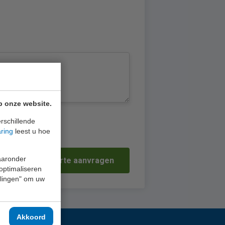
p onze website.
rschillende
aring
leest u hoe
waaronder
Offerte aanvragen
 optimaliseren
ellingen" om uw
Akkoord