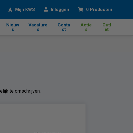
eken
Mijn KWS
Inloggen
0 Producten
Nieuw
Vacature
Conta
Actie
Outl
s
s
ct
s
et
lijk te omschrijven.