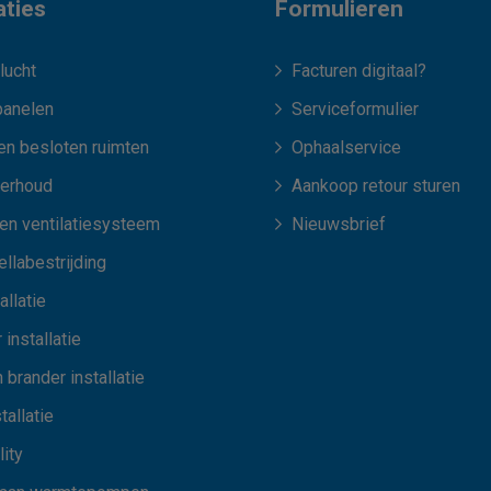
aties
Formulieren
lucht
Facturen digitaal?
anelen
Serviceformulier
en besloten ruimten
Ophaalservice
erhoud
Aankoop retour sturen
len ventilatiesysteem
Nieuwsbrief
llabestrijding
allatie
 installatie
 brander installatie
tallatie
ity