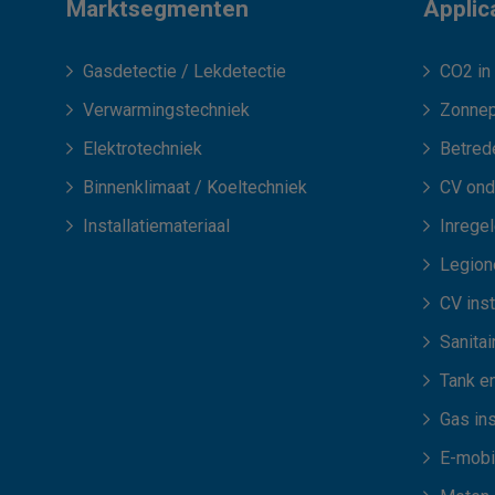
Marktsegmenten
Applic
Gasdetectie / Lekdetectie
CO2 in 
Verwarmingstechniek
Zonnep
Elektrotechniek
Betred
Binnenklimaat / Koeltechniek
CV ond
Installatiemateriaal
Inrege
Legione
CV inst
Sanitair
Tank en
Gas ins
E-mobil