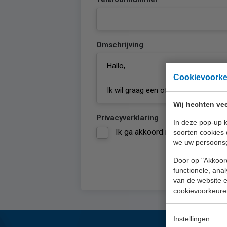
Omschrijving
Cookievoork
Wij hechten vee
Privacyverklaring
In deze pop-up k
Ik ga akkoord met de
privacyve
soorten cookies 
we uw persoons
Door op "Akkoord
functionele, ana
van de website en
cookievoorkeure
Instellingen