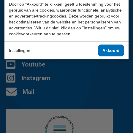
Door op "Akkoord" te klikken, geeft u toestemming voor het
Wij helpen je graag.
gebruik van alle cookies, waaronder functionele, analytische
en advertentie/trackingcookies. Deze worden gebruikt voor
02 - 757 92 44
het optimaliseren van de website en het personaliseren van
Contactpagina
advertenties. Wilt u dit niet, klik dan op "Instellingen" om uw
cookievoorkeuren aan te passen.
Facebook
LinkedIn
Instellingen
Akkoord
Youtube
Instagram
Mail