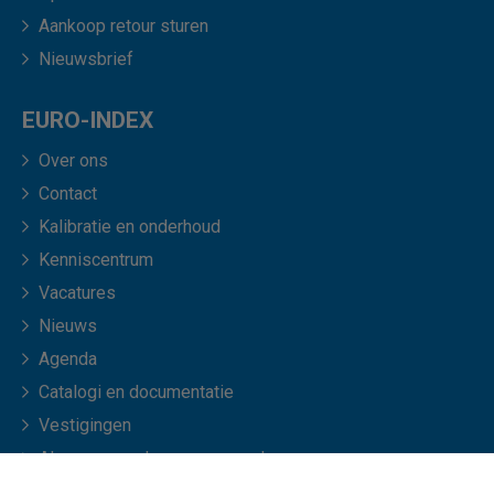
Aankoop retour sturen
Nieuwsbrief
EURO-INDEX
Over ons
Contact
Kalibratie en onderhoud
Kenniscentrum
Vacatures
Nieuws
Agenda
Catalogi en documentatie
Vestigingen
Algemene verkoopvoorwaarden
Veelgestelde vragen