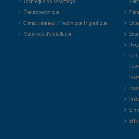
Technique de chauffage
Pann
Électrotechnique
Péné
Climat intérieur / Technique frigorifique
Entr
Matériels d'installation
Éner
Régu
Lutt
Inst
Inst
Inst
Inst
E-mo
Effe