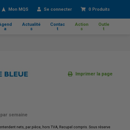
cher
Mon MQS
Se connecter
0 Produits
Agend
Actualité
Contac
Action
Outle
a
s
t
s
t
Imprimer la page
par semaine
'entendent nets, par pièce, hors TVA, Recupel compris. Sous réserve