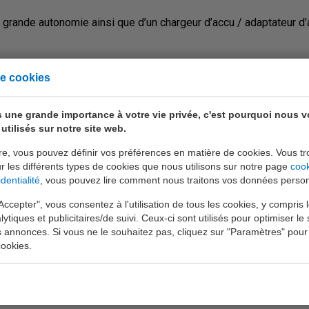
grande autonomie ainsi que d’un chargeur d’accu / adaptateur d’
ement générer et envoyer un rapport de mesure numérique des 
e cookies
ment pour les smartphones et les tablettes avec les systèmes d'
ulées peuvent être lues en direct sur le smartphone ou la tablett
 une grande importance à votre vie privée, c'est pourquoi nous 
rer les valeurs mesurées sur une période. Les valeurs mesurées 
utilisés sur notre site web.
 formes et incluses dans un rapport de mesure.
re, vous pouvez définir vos préférences en matière de cookies. Vous tr
ogo et vos coordonnées de votre entreprise et de les afficher dan
ur les différents types de cookies que nous utilisons sur notre page
coo
dentialité
, vous pouvez lire comment nous traitons vos données person
t une signature numérique peut être ajouté. Toutes les informat
omme les données clients et locatisation, remarques supplément
Accepter", vous consentez à l'utilisation de tous les cookies, y compris 
uvez facilement partager le rapport de mesure par e-mail, Whats
lytiques et publicitaires/de suivi. Ceux-ci sont utilisés pour optimiser le s
s annonces. Si vous ne le souhaitez pas, cliquez sur "Paramètres" pour
ookies.
la norme NBN EN 50379 partie 2. Cette certification implique qu
n, à la maintenance et au réglage des brûleurs et appareils de c