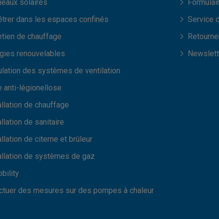
eaux solaires
Formulai
trer dans les espaces confinés
Service 
etien de chauffage
Retourner
gies renouvelables
Newslett
lation des systèmes de ventilation
e anti-légionellose
allation de chauffage
allation de sanitaire
allation de citerne et brûleur
allation de systèmes de gaz
bility
ctuer des mesures sur des pompes à chaleur