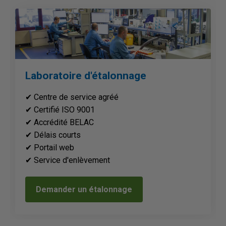
Laboratoire d'étalonnage
Laboratoire d'étalonnage
✔ Centre de service agréé
✔ Centre de service agréé
✔ Certifié ISO 9001
✔ Certifié ISO 9001
✔ Accrédité BELAC
✔ BELAC accreditation
✔ Délais courts
✔ Délais courts
✔ Portail web
✔ Portail web
✔ Service d'enlèvement
✔ Service d'enlèvement
Demander un étalonnage
Demander un étalonnage