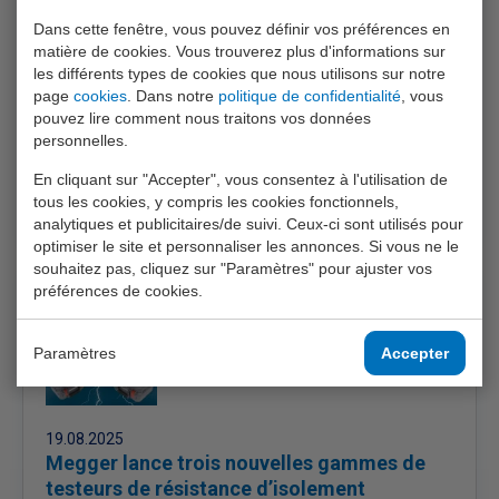
Afin de répondre à la réglementation VLAREM II en
Dans cette fenêtre, vous pouvez définir vos préférences en
vigueur, nous pouvons désormais fournir divers
matière de cookies. Vous trouverez plus d'informations sur
les différents types de cookies que nous utilisons sur notre
appareils de détection de fuites et de protection
page
cookies
. Dans notre
politique de confidentialité
, vous
contre le surremplissage avec les certifications et
pouvez lire comment nous traitons vos données
mentions officielles requises.
personnelles.
En cliquant sur "Accepter", vous consentez à l'utilisation de
tous les cookies, y compris les cookies fonctionnels,
analytiques et publicitaires/de suivi. Ceux-ci sont utilisés pour
optimiser le site et personnaliser les annonces. Si vous ne le
souhaitez pas, cliquez sur "Paramètres" pour ajuster vos
préférences de cookies.
Paramètres
Accepter
19.08.2025
Megger lance trois nouvelles gammes de
testeurs de résistance d’isolement