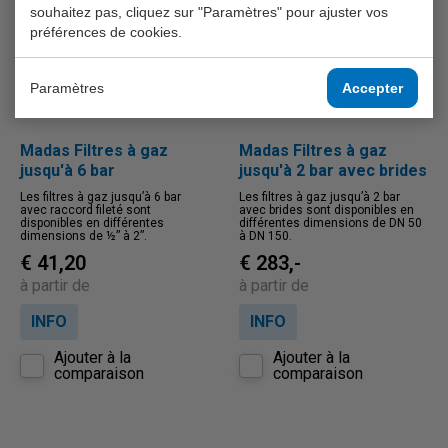
souhaitez pas, cliquez sur "Paramètres" pour ajuster vos
préférences de cookies.
Paramètres
Accepter
Madas Filtres à gaz
Madas Filtres à gaz
jusqu'à 6 bar
jusqu'à 2 bar avec brides
Les filtres à gaz jusqu’à 6 bar
Les filtres à gaz jusqu’à 2 bar
avec raccord fileté sont
avec brides sont disponibles en
disponibles en différentes
différentes dimensions de DN 50
dimensions de ½” à 2”.
à DN 150.
€ 41,20
€ 283,-
à partir de
à partir de
INFO
INFO
Ajouter à la
Ajouter à la
comparaison
comparaison