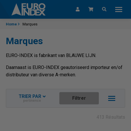
Passer au contenu
Home
Marques
Marques
EURO-INDEX is fabrikant van BLAUWE LIJN.
Daarnaast is EURO-INDEX geautoriseerd importeur en/of
distributeur van diverse A-merken.
TRIER PAR
Filtrer
pertinence
Pertinence
Date décroissante
413 Résultats
Nom croissant
Nom décroissant