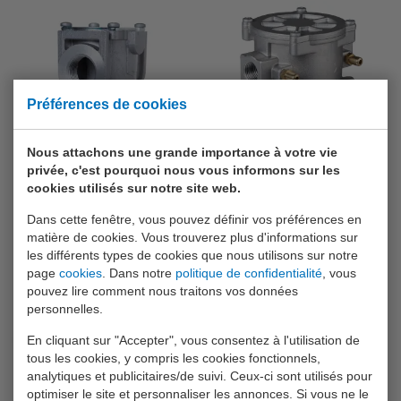
Préférences de cookies
Madas Filtres à gaz
Madas Filtres à gaz
Nous attachons une grande importance à votre vie
compacts
jusqu'à 2 bar
privée, c'est pourquoi nous vous informons sur les
Ces filtres à gaz avec raccords
Les filtres à gaz jusqu’à 2 bar
cookies utilisés sur notre site web.
1/2” ou 3/4" sont conçus pour
avec raccord fileté sont
montage sur des conduites de
disponibles en différentes
gaz mais, grâce à leur forme
dimensions de 1/2” à 2”.
Dans cette fenêtre, vous pouvez définir vos préférences en
compacte, peuvent également êt
matière de cookies. Vous trouverez plus d'informations sur
(...)
€ 38,-
les différents types de cookies que nous utilisons sur notre
€ 12,80
à partir de
page
cookies
. Dans notre
politique de confidentialité
, vous
pouvez lire comment nous traitons vos données
INFO
INFO
personnelles.
Ajouter à la
Ajouter à la
En cliquant sur "Accepter", vous consentez à l'utilisation de
comparaison
comparaison
tous les cookies, y compris les cookies fonctionnels,
analytiques et publicitaires/de suivi. Ceux-ci sont utilisés pour
optimiser le site et personnaliser les annonces. Si vous ne le