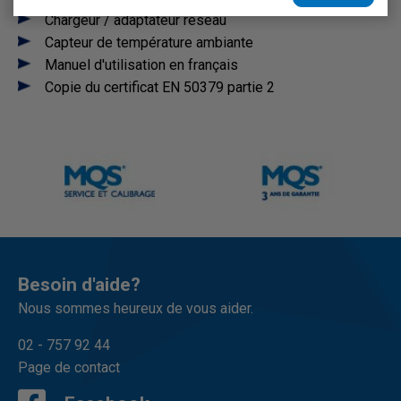
Chargeur / adaptateur réseau
Capteur de température ambiante
Manuel d'utilisation en français
Copie du certificat EN 50379 partie 2
Besoin d'aide?
Nous sommes heureux de vous aider.
02 - 757 92 44
Page de contact