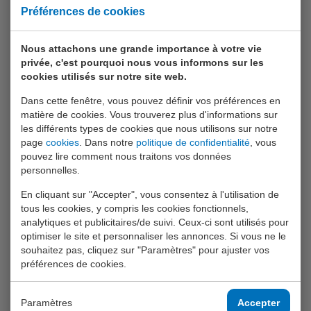
horodatage peuvent être stockés. Au total, il y a donc
Préférences de cookies
espace pour 10.000 rapports de mesure.
Nous attachons une grande importance à votre vie
Compatible avec CAPBs
privée, c'est pourquoi nous vous informons sur les
Vous pouvez utiliser les
CAPBs
pour ajouter des
cookies utilisés sur notre site web.
fonctions de mesure au Bluelyzer ST. Par exemple, une
Dans cette fenêtre, vous pouvez définir vos préférences en
mesure de pression (différentielle) peut être ajoutée au
matière de cookies. Vous trouverez plus d'informations sur
rapport de mesure en utilisant un module CAPBs Sens de
les différents types de cookies que nous utilisons sur notre
la série PS en option.
page
cookies
. Dans notre
politique de confidentialité
, vous
pouvez lire comment nous traitons vos données
personnelles.
Information produit
En cliquant sur "Accepter", vous consentez à l'utilisation de
tous les cookies, y compris les cookies fonctionnels,
Accessoires inclus
analytiques et publicitaires/de suivi. Ceux-ci sont utilisés pour
optimiser le site et personnaliser les annonces. Si vous ne le
Mallette de transport en plastique
souhaitez pas, cliquez sur "Paramètres" pour ajuster vos
Sonde gaz de combustion 170 mm avec tuyau
préférences de cookies.
d'échantillonnage, séparateur de condensats, filtre
PTFE et filtre à poussière
Paramètres
Accepter
Étui de protection en caoutchouc avec aimants