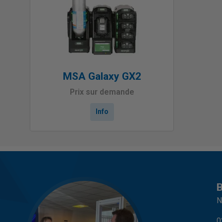
MSA Galaxy GX2
Prix sur demande
Info
B
N
0