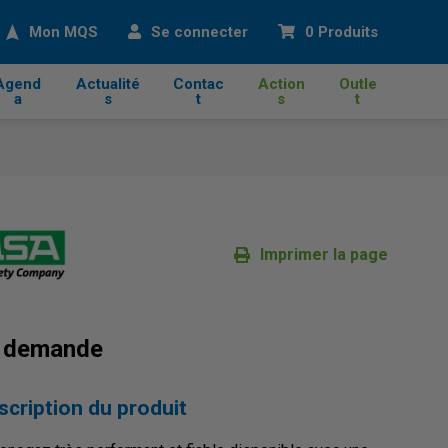
cher
Mon MQS
Se connecter
0 Produits
Agend
Actualité
Contac
Action
Outle
a
s
t
s
t
Imprimer la page
r demande
scription du produit