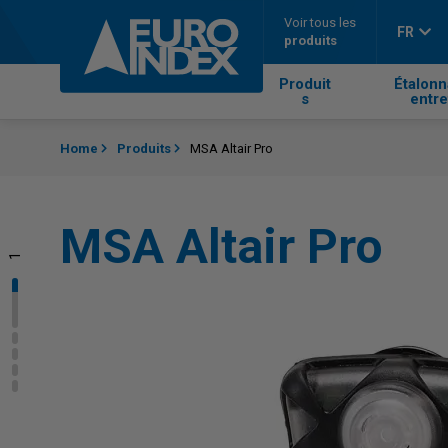
Passer au contenu
Voir tous les
FR
produits
Produit
Étalonn
s
entre
Home
Produits
MSA Altair Pro
MSA Altair Pro
1
2
3
4
5