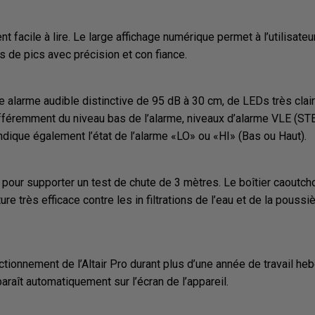
 facile à lire. Le large affichage numérique permet à l’utilisateur
rs de pics avec précision et con fiance.
alarme audible distinctive de 95 dB à 30 cm, de LEDs très clair
ifféremment du niveau bas de l’alarme, niveaux d’alarme VLE (ST
ndique également l’état de l’alarme «LO» ou «HI» (Bas ou Haut).
çu pour supporter un test de chute de 3 mètres. Le boîtier caout
ture très efficace contre les in filtrations de l’eau et de la pou
nctionnement de l’Altair Pro durant plus d’une année de travail h
raît automatiquement sur l’écran de l’appareil.