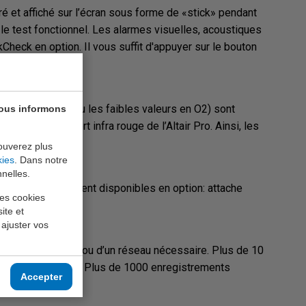
ré et affiché sur l’écran sous forme de «stick» pendant
le test fonctionnel. Les alarmes visuelles, acoustiques
Check en option. Il vous suffit d'appuyer sur le bouton
de pics de gaz (ou les faibles valeurs en O2) sont
vous informons
n PC via le port infra rouge de l’Altair Pro. Ainsi, les
ouverez plus
kies
. Dans notre
nelles.
aches sont également disponibles en option: attache
les cookies
ite et
 ajuster vos
n d’un ordinateur ou d’un réseau nécessaire. Plus de 10
és simultanément. Plus de 1000 enregistrements
Accepter