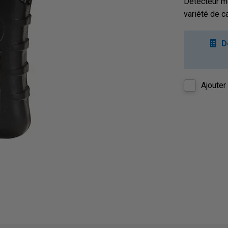
Détecteur mo
variété de c
D
Ajouter