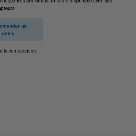
nogaz très performant et fiable disponible avec une
apteurs.
emander un
devis
 à la comparaison