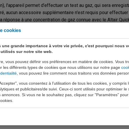
), l’appareil permet d’effectuer un test au gaz, qui sera enregist
gré, aucun accessoire supplémentaire n'est requis pour effectuer 
la réponse à une concentration de gaz connue avec le Altair Quick
ltats sont affichés avec 3 LED.
e cookies
l’Altair Pro. Les 50 derniers événements, ainsi que les valeurs 
 une grande importance à votre vie privée, c'est pourquoi nous 
utilisés sur notre site web.
Link en français, vous pouvez ensuite transférer ces données sur u
t et simplement.
re, vous pouvez définir vos préférences en matière de cookies. Vous tr
ur les différents types de cookies que nous utilisons sur notre page
coo
dentialité
, vous pouvez lire comment nous traitons vos données person
ce à une attache robuste à suspension standard. Trois autres att
Accepter", vous consentez à l'utilisation de tous les cookies, y compris 
lytiques et publicitaires/de suivi. Ceux-ci sont utilisés pour optimiser le s
s annonces. Si vous ne le souhaitez pas, cliquez sur "Paramètres" pour
ookies.
t un système totalement automatique qui ne rend pas l’utilisatio
ttant à de nombreux appareils d’être testés, calibrés et charg
 connexion câblée est également disponible en option.