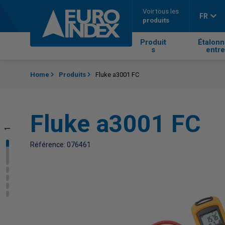
Passer au contenu
Voir tous les
FR
produits
Produit
Étalonn
s
entre
Home
Produits
Fluke a3001 FC
Fluke a3001 FC
1
2
3
4
5
Référence: 076461