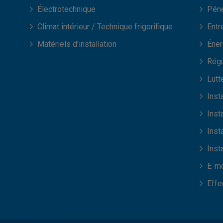
Électrotechnique
Péné
Climat intérieur / Technique frigorifique
Entr
Matériels d'installation
Éner
Régu
Lutt
Inst
Inst
Inst
Inst
E-mo
Effe