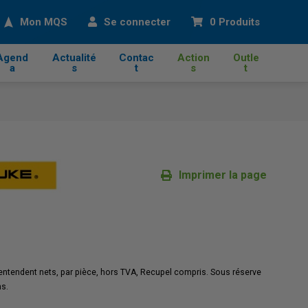
cher
Mon MQS
Se connecter
0 Produits
Agend
Actualité
Contac
Action
Outle
a
s
t
s
t
Imprimer la page
'entendent nets, par pièce, hors TVA, Recupel compris. Sous réserve
ns.