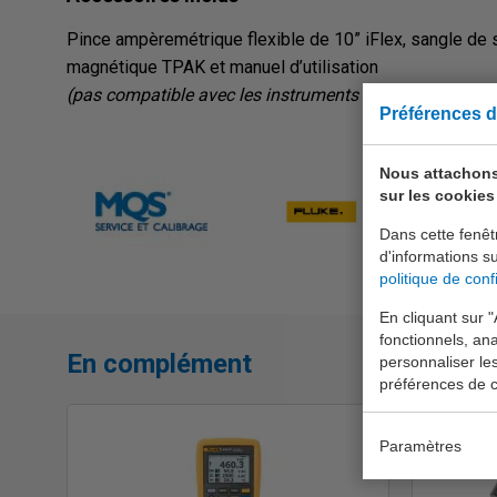
Pince ampèremétrique flexible de 10” iFlex, sangle de
magnétique TPAK et manuel d’utilisation
(pas compatible avec les instruments de mesure Fluke
Préférences d
Nous attachons
sur les cookies 
Dans cette fenêt
d'informations s
politique de confi
En cliquant sur "
fonctionnels, ana
En complément
personnaliser le
préférences de c
Paramètres