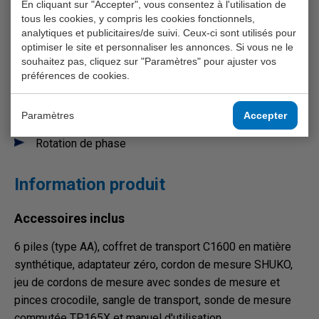
Impédance de circuit et de ligne
En cliquant sur "Accepter", vous consentez à l'utilisation de
Prévention des problèmes de courant de terre
tous les cookies, y compris les cookies fonctionnels,
analytiques et publicitaires/de suivi. Ceux-ci sont utilisés pour
Prévention des problèmes de courant de court-circuit
optimiser le site et personnaliser les annonces. Si vous ne le
Temps de réponse des disjoncteurs différentiels
souhaitez pas, cliquez sur "Paramètres" pour ajuster vos
Courant de réponse des disjoncteurs différentiels
préférences de cookies.
Temps et courant de réponse de AC et A ALS dans 1
essai
Paramètres
Accepter
Test automatique des disjoncteurs différentiels
Rotation de phase
Information produit
Accessoires inclus
6 piles (type AA), coffret de transport C1600 en matière
synthétique, adaptateur zéro, cordon de mesure SHUKO,
jeu de cordons de mesure avec sondes de mesure et
pinces crocodile, sangle de transport, sonde de mesure
commutée TP165X et manuel d'utilisation