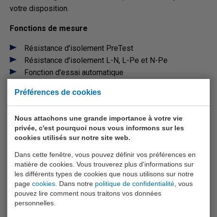
votre disposition.
Fonctions de mesure
Résistance d'isolement PreTest
Résistance d'isolement L-N, L-Pe et N-Pe
Fonction d'essai automatique
Impédance de circuit avec une résolution de l'ordre du
Préférences de cookies
mΩ
Test de continuité L-N, L-Pe et N-Pe
Nous attachons une grande importance à votre vie
Essai des disjoncteurs différentiels de type B(+)
privée, c'est pourquoi nous vous informons sur les
Résistance de mise à la terre
cookies utilisés sur notre site web.
Tension et fréquence TRMS (AC + DC)
Dans cette fenêtre, vous pouvez définir vos préférences en
Indicateur de rotation de phase, détecte les
matière de cookies. Vous trouverez plus d'informations sur
connections coupées
les différents types de cookies que nous utilisons sur notre
Résistance d'isolement
page
cookies
. Dans notre
politique de confidentialité
, vous
Test des roulements du moteur avec 10 mA
pouvez lire comment nous traitons vos données
personnelles.
Continuité et résistance