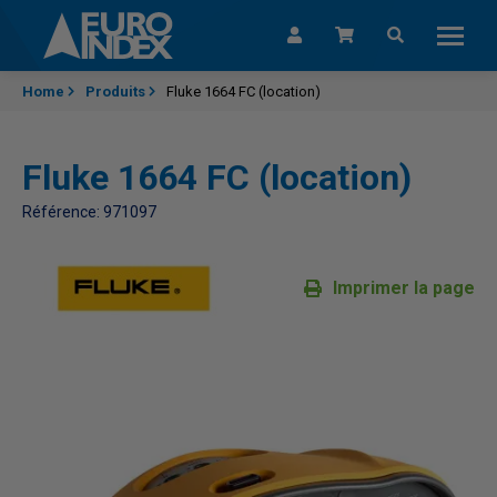
Passer au contenu
Home
Produits
Fluke 1664 FC (location)
Fluke 1664 FC (location)
Référence: 971097
Imprimer la page